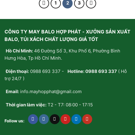
sao
sao
1
2
3
CÔNG TY MAY BALO HỢP PHÁT - XƯỞNG SẢN XUẤT
BALO, TÚI XÁCH CHẤT LƯỢNG GIÁ TỐT
Hồ Chí Minh:
46 Đường Số 3, Khu Phố 6, Phường Bình
Hưng Hòa, Tp Hồ Chí Minh.
Điện thoại:
0988 693 337
-
Hotline:
0988 693 337
( Hỗ
trợ 24/7 )
Email:
info.mayhopphat@gmail.com
Thời gian làm việc:
T2 - T7: 08:00 - 17:15
Follow us: