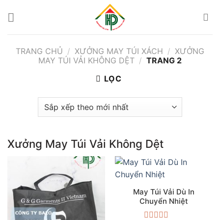
Bỏ
qua
nội
dung
TRANG CHỦ
/
XƯỞNG MAY TÚI XÁCH
/
XƯỞNG
MAY TÚI VẢI KHÔNG DỆT
/
TRANG 2
LỌC
Xưởng May Túi Vải Không Dệt
May Túi Vải Dù In
Chuyển Nhiệt