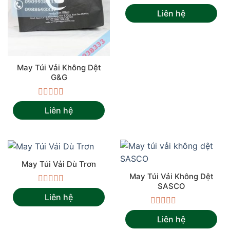
Được
Liên hệ
xếp
hạng
0
5
sao
May Túi Vải Không Dệt
G&G
Được
Liên hệ
xếp
hạng
0
5
sao
May Túi Vải Dù Trơn
May Túi Vải Không Dệt
SASCO
Được
Liên hệ
xếp
hạng
Được
0
Liên hệ
xếp
5
hạng