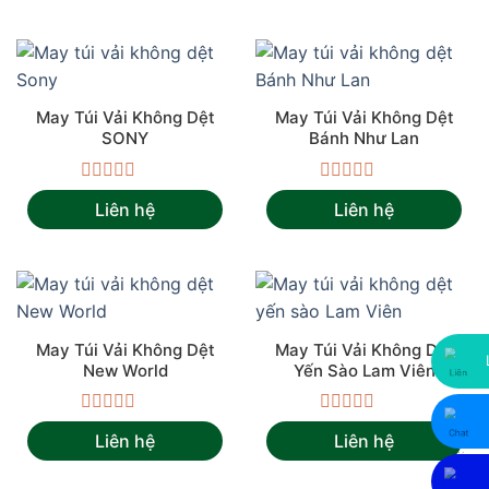
sao
0
5
sao
May Túi Vải Không Dệt
May Túi Vải Không Dệt
SONY
Bánh Như Lan
Được
Được
Liên hệ
Liên hệ
xếp
xếp
hạng
hạng
0
0
5
5
sao
sao
May Túi Vải Không Dệt
May Túi Vải Không Dệt
New World
Yến Sào Lam Viên
Được
Được
Liên hệ
Liên hệ
xếp
xếp
hạng
hạng
0
0