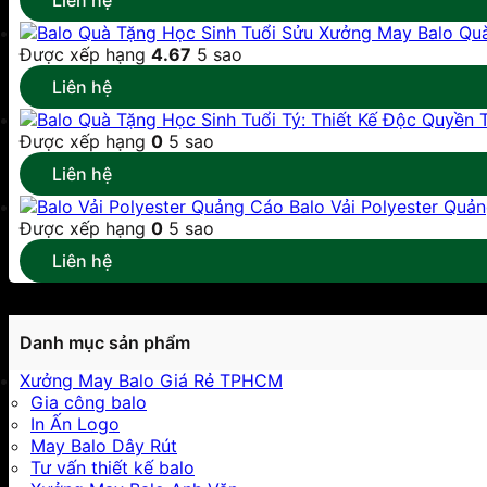
Liên hệ
Xưởng May Balo Quà
Được xếp hạng
4.67
5 sao
Liên hệ
Được xếp hạng
0
5 sao
Liên hệ
Balo Vải Polyester Quả
Được xếp hạng
0
5 sao
Liên hệ
Danh mục sản phẩm
Xưởng May Balo Giá Rẻ TPHCM
Gia công balo
In Ấn Logo
May Balo Dây Rút
Tư vấn thiết kế balo