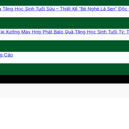
 Tặng Học Sinh Tuổi Sửu – Thiết Kế “Bé Nghé Lá Sen” Độc
Balo Quà Tặng Học Sinh Tuổi Tý:
ng Cáo