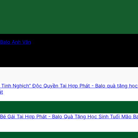
Balo Anh Văn
át
B