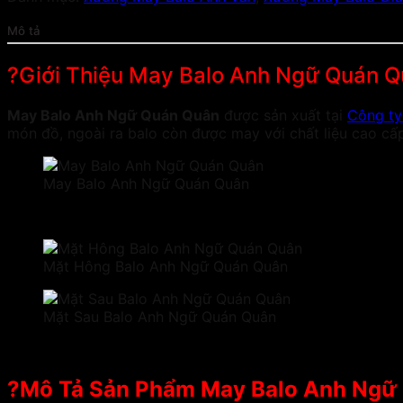
Mô tả
?Giới Thiệu May Balo Anh Ngữ Quán
May Balo Anh Ngữ Quán Quân
được sản xuất tại
Công ty
món đồ, ngoài ra balo còn được may với chất liệu cao c
May Balo Anh Ngữ Quán Quân
Mặt Hông Balo Anh Ngữ Quán Quân
Mặt Sau Balo Anh Ngữ Quán Quân
?Mô Tả Sản Phẩm May Balo Anh Ngữ