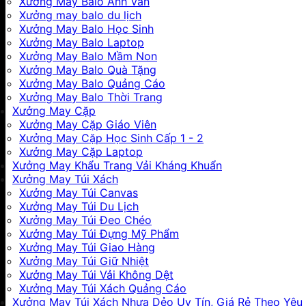
Xưởng May Balo Anh Văn
Xưởng may balo du lịch
Xưởng May Balo Học Sinh
Xưởng May Balo Laptop
Xưởng May Balo Mầm Non
Xưởng May Balo Quà Tặng
Xưởng May Balo Quảng Cáo
Xưởng May Balo Thời Trang
Xưởng May Cặp
Xưởng May Cặp Giáo Viên
Xưởng May Cặp Học Sinh Cấp 1 - 2
Xưởng May Cặp Laptop
Xưởng May Khẩu Trang Vải Kháng Khuẩn
Xưởng May Túi Xách
Xưởng May Túi Canvas
Xưởng May Túi Du Lịch
Xưởng May Túi Đeo Chéo
Xưởng May Túi Đựng Mỹ Phẩm
Xưởng May Túi Giao Hàng
Xưởng May Túi Giữ Nhiệt
Xưởng May Túi Vải Không Dệt
Xưởng May Túi Xách Quảng Cáo
Xưởng May Túi Xách Nhựa Dẻo Uy Tín, Giá Rẻ Theo Yêu