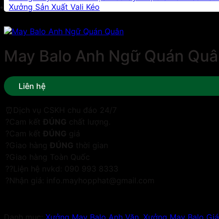
Xưởng Sản Xuất Vali Kéo
May Balo Anh Ngữ Quán Quâ
Liên hệ
⏰Dịch vụ CSKH chu đáo 24/7
?Cam kết
ĐÚNG
chất lượng.
?Cam kết
ĐÚNG
giá
?Giao hàng
ĐÚNG
thời gian
?Giao hàng Toàn Quốc
??Liện hệ nvkd: 090 993 8333
?Nhận giá: info.mayhopphat@gmail.com
Danh mục:
Xưởng May Balo Anh Văn
,
Xưởng May Balo Gi