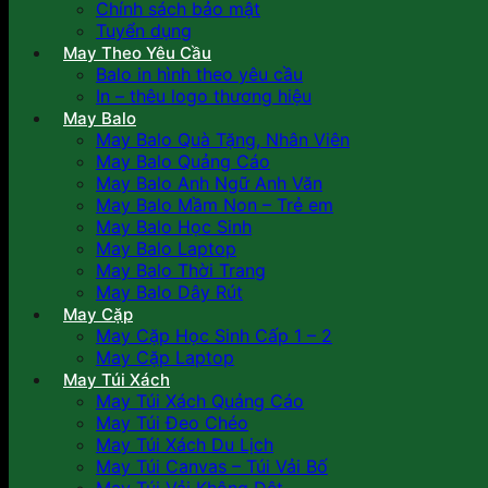
Chính sách bảo mật
Tuyển dụng
May Theo Yêu Cầu
Balo in hình theo yêu cầu
In – thêu logo thương hiệu
May Balo
May Balo Quà Tặng, Nhân Viên
May Balo Quảng Cáo
May Balo Anh Ngữ Anh Văn
May Balo Mầm Non – Trẻ em
May Balo Học Sinh
May Balo Laptop
May Balo Thời Trang
May Balo Dây Rút
May Cặp
May Cặp Học Sinh Cấp 1 – 2
May Cặp Laptop
May Túi Xách
May Túi Xách Quảng Cáo
May Túi Đeo Chéo
May Túi Xách Du Lịch
May Túi Canvas – Túi Vải Bố