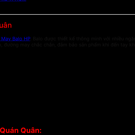
 Quân
 May Balo HP
. Balo được thiết kế thông minh với nhiều ng
ấp, đường may chắc chắn, đảm bảo sản phẩm khi đến tay kh
 Quán Quân: