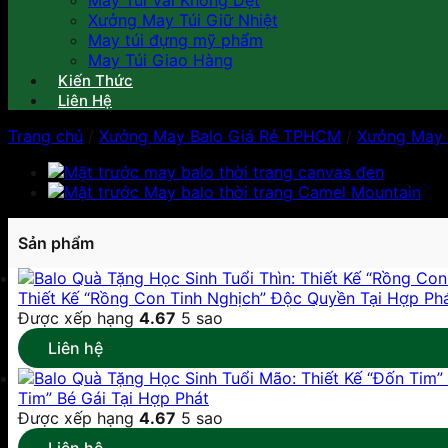
May Túi Vải Không Dệt
Xưởng May Túi Giữ Nhiệt
May túi đựng mỹ phẩm
May Túi Giao Hàng
Kiến Thức
Liên Hệ
Trang chủ
/
Xưởng May Balo Giá Rẻ TPHCM
/
Xưởng May 
Sản phẩm
Thiết Kế “Rồng Con Tinh Nghịch” Độc Quyền Tại Hợp Ph
Được xếp hạng
4.67
5 sao
Liên hệ
Tim” Bé Gái Tại Hợp Phát
Được xếp hạng
4.67
5 sao