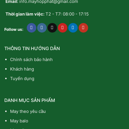
Email:
info.mayhopphat@gmail.com
Trên
Cặp
Balo
Thời gian làm việc:
T2 - T7: 08:00 - 17:15
Follow us:
THÔNG TIN HƯỚNG DẪN
Chính sách bảo hành
Khách hàng
Tuyển dụng
DANH MỤC SẢN PHẨM
May theo yêu cầu
May balo