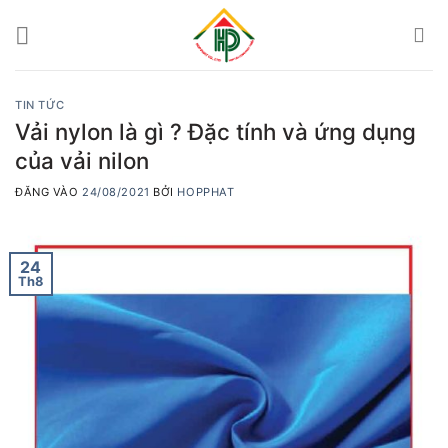
Bỏ
qua
nội
dung
TIN TỨC
Vải nylon là gì ? Đặc tính và ứng dụng
của vải nilon
ĐĂNG VÀO
24/08/2021
BỞI
HOPPHAT
24
Th8