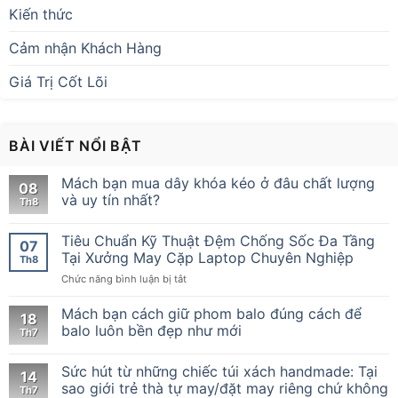
Kiến thức
Cảm nhận Khách Hàng
Giá Trị Cốt Lõi
BÀI VIẾT NỔI BẬT
Mách bạn mua dây khóa kéo ở đâu chất lượng
08
và uy tín nhất?
Th8
Tiêu Chuẩn Kỹ Thuật Đệm Chống Sốc Đa Tầng
07
Tại Xưởng May Cặp Laptop Chuyên Nghiệp
Th8
ở
Chức năng bình luận bị tắt
Tiêu
Chuẩn
Mách bạn cách giữ phom balo đúng cách để
18
Kỹ
balo luôn bền đẹp như mới
Th7
Thuật
Đệm
Sức hút từ những chiếc túi xách handmade: Tại
Chống
14
Sốc
sao giới trẻ thà tự may/đặt may riêng chứ không
Th7