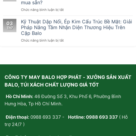
Đa
mua sẵn?
Tầng
ở
Chức năng bình luận bị tắt
Tại
Sức
Xưởng
hút
Kỹ Thuật Dập Nổi, Ép Kim Cấu Trúc Bề Mặt: Giải
May
03
từ
Cặp
Pháp Nâng Tầm Nhận Diện Thương Hiệu Trên
Th7
những
Laptop
Cặp Balo
chiếc
Chuyên
ở
Chức năng bình luận bị tắt
túi
Nghiệp
Kỹ
xách
Thuật
handmade:
Dập
Tại
Nổi,
sao
Ép
giới
Kim
trẻ
CÔNG TY MAY BALO HỢP PHÁT - XƯỞNG SẢN XUẤT
Cấu
thà
Trúc
tự
BALO, TÚI XÁCH CHẤT LƯỢNG GIÁ TỐT
Bề
may/
Mặt:
đặt
Hồ Chí Minh:
46 Đường Số 3, Khu Phố 6, Phường Bình
Giải
may
Pháp
riêng
Hưng Hòa, Tp Hồ Chí Minh.
Nâng
chứ
Tầm
không
Điện thoại:
0988 693 337
-
Hotline:
0988 693 337
( Hỗ
Nhận
mua
Diện
sẵn?
trợ 24/7 )
Thương
Hiệu