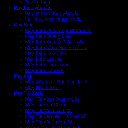
Tuyển dụng
May theo yêu cầu
Balo in hình theo yêu cầu
In – thêu logo thương hiệu
May Balo
May Balo Quà Tặng, Nhân Viên
May Balo Quảng Cáo
May Balo Anh Ngữ Anh Văn
May Balo Mầm Non – Trẻ em
May Balo Học Sinh
May Balo Laptop
May Balo Thời Trang
May Balo Dây Rút
May Cặp
May Cặp Học Sinh Cấp 1 – 2
May Cặp Laptop
May Túi Xách
May Túi Xách Quảng Cáo
May Túi Đeo Chéo
May Túi Xách Du Lịch
May Túi Canvas – Túi Vải Bố
May Túi Vải Không Dệt
Xưởng May Túi Giữ Nhiệt