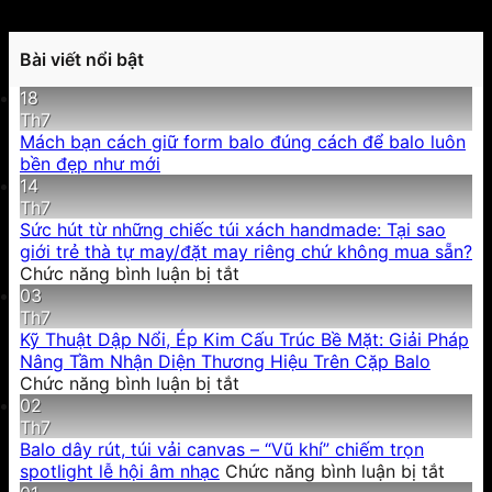
Bài viết nổi bật
18
Th7
Mách bạn cách giữ form balo đúng cách để balo luôn
bền đẹp như mới
14
Th7
Sức hút từ những chiếc túi xách handmade: Tại sao
giới trẻ thà tự may/đặt may riêng chứ không mua sẵn?
ở
Chức năng bình luận bị tắt
Sức
03
hút
Th7
từ
Kỹ Thuật Dập Nổi, Ép Kim Cấu Trúc Bề Mặt: Giải Pháp
những
Nâng Tầm Nhận Diện Thương Hiệu Trên Cặp Balo
chiếc
ở
Chức năng bình luận bị tắt
túi
Kỹ
02
xách
Thuật
Th7
handmade:
Dập
Balo dây rút, túi vải canvas – “Vũ khí” chiếm trọn
Tại
Nổi,
ở
spotlight lễ hội âm nhạc
Chức năng bình luận bị tắt
sao
Ép
Balo