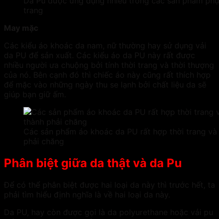
Da Pu được ứng dụng nhiều trong các sản phẩm phụ 
trang
May mặc
Các kiểu áo khoác da nam, nữ thường hay sử dụng
vải
da PU
để sản xuất. Các kiểu áo da PU này rất được
nhiều người ưa chuộng bởi tính thời trang và thời thượng
của nó. Bên cạnh đó thì chiếc áo này cũng rất thích hợp
để mặc vào những ngày thu se lạnh bởi chất liệu da sẽ
giúp bạn giữ ấm.
Các sản phẩm áo khoác da PU rất hợp thời trang và 
phải chăng
Phân biệt giữa da thật và da Pu
Để có thể phân biệt được hai loại da này thì trước hết, ta
phải tìm hiểu định nghĩa là về hai loại da này.
Da PU, hay còn được gọi là da polyurethane hoặc
vải pu