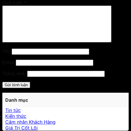
Bình luận
*
Tên
Email
Trang web
Danh mục
Tin tức
Kiến thức
Cảm nhận Khách Hàng
Giá Trị Cốt Lõi