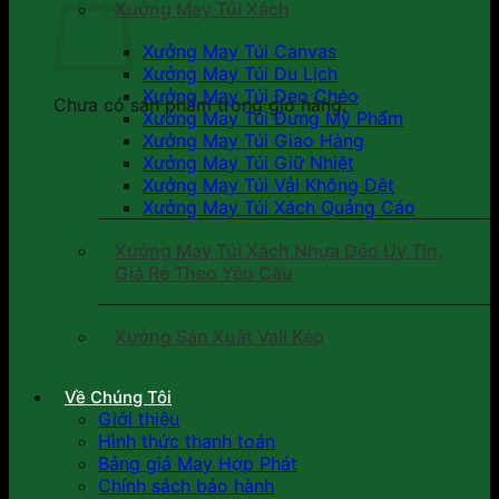
Xưởng May Túi Xách
Xưởng May Túi Canvas
Xưởng May Túi Du Lịch
Xưởng May Túi Đeo Chéo
Chưa có sản phẩm trong giỏ hàng.
Xưởng May Túi Đựng Mỹ Phẩm
Xưởng May Túi Giao Hàng
Xưởng May Túi Giữ Nhiệt
Xưởng May Túi Vải Không Dệt
Xưởng May Túi Xách Quảng Cáo
Xưởng May Túi Xách Nhựa Dẻo Uy Tín,
Giá Rẻ Theo Yêu Cầu
Xưởng Sản Xuất Vali Kéo
Về Chúng Tôi
Giới thiệu
Hình thức thanh toán
Bảng giá May Hợp Phát
Chính sách bảo hành