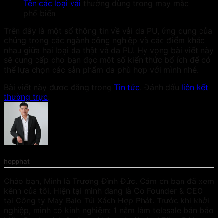
Tên các loại vải
thường dùng trong may mặc
phổ biến
Trên đây là một số thông tin về
vải da PU
, ứng dụng của
chúng trong các ngành công nghiệp và các điểm khác
nhau giữa hai loại da thật và da PU. Hy vọng bài viết này
sẽ cung cấp cho bạn đọc một số kiến thức bổ ích để có
thể lựa chọn các sản phẩm da phù hợp với mình nhé.
Bài viết này được đăng trong
Tin tức
. Đánh dấu
liên kết
thường trực
.
hopphat
Chào bạn, Mình là Trương Đình Đức. Cám ơn bạn đã xem
kênh của tôi. Hiện tại mình đang là Co Founder & CEO
tại Công ty May Balo Túi Xách Hợp Phát. Trước khi khởi
nghiệp, mình có kinh nghiệm: 1 năm làm telesale bán bảo