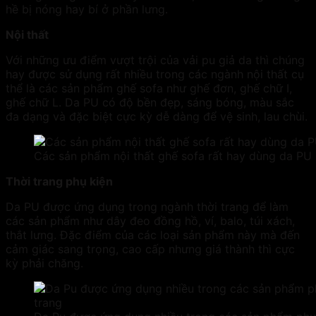
hề bị nóng hay bí ở phần lưng.
Nội thất
Với những ưu điểm vượt trội của
vải pu giả da
thì chúng
hay được sử dụng rất nhiều trong các ngành nội thất cụ
thể là các sản phẩm ghế sofa như ghế đơn, ghế chữ I,
ghế chữ L. Da PU có độ bền đẹp, sáng bóng, màu sắc
đa dạng và đặc biệt cực kỳ dễ dàng để vệ sinh, lau chùi.
Các sản phẩm nội thất ghế sofa rất hay dùng da PU 
Thời trang phụ kiện
Da PU được ứng dụng trong ngành thời trang để làm
các sản phẩm như dây đeo đồng hồ, ví, balo, túi xách,
thắt lưng. Đặc điểm của các loại sản phẩm này mà đến
cảm giác sang trọng, cao cấp nhưng giá thành thì cực
kỳ phải chăng.