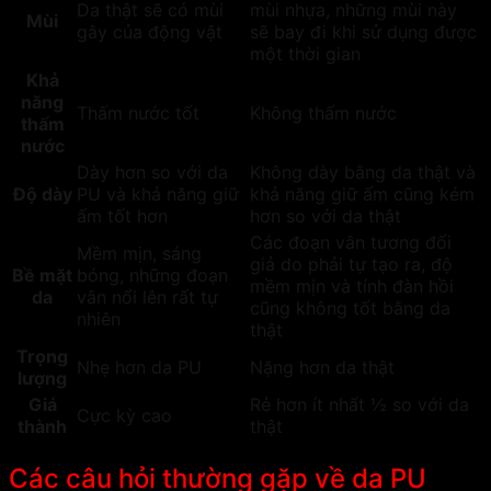
Da thật sẽ có mùi
mùi nhựa, những mùi này
Mùi
gây của động vật
sẽ bay đi khi sử dụng được
một thời gian
Khả
năng
Thấm nước tốt
Không thấm nước
thấm
nước
Dày hơn so với da
Không dày bằng da thật và
Độ dày
PU và khả năng giữ
khả năng giữ ấm cũng kém
ấm tốt hơn
hơn so với da thật
Các đoạn vân tương đối
Mềm mịn, sáng
giả do phải tự tạo ra, độ
Bề mặt
bóng, những đoạn
mềm mịn và tính đàn hồi
da
vân nổi lên rất tự
cũng không tốt bằng da
nhiên
thật
Trọng
Nhẹ hơn da PU
Nặng hơn da thật
lượng
Giá
Rẻ hơn ít nhất ½ so với da
Cực kỳ cao
thành
thật
Các câu hỏi thường gặp về da PU