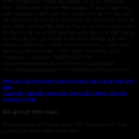
hiểm Prudential, 3 năm tại Viettel với vị trí Tổng Đài
Viên, 4 năm làm việc tại Yellowpage "Trang Vàng" vị trí
sale manager. Kênh của mình muốn chia sẽ với các bạn
về sản phẩm tại Công ty May Balo Túi Xách Hợp Phát &
sản phẩm thương hiệu Natoli. Ngoài ra, mình cũng muốn
là cầu nối để có cơ hội giao lưu chia sẽ, cung cấp thông
tin cho các bạn trẻ mong muốn khởi nghiệp. Cần tìm
hiểu các kiến thức: - Kiến thức kinh doanh. - Kiến thức
tạo dựng thương hiệu. - Kiến thức marketing: SEO,
Facebook.... Liên hệ: 0988693337. FB:
https://www.facebook.com/Ductruongbalo Mail:
info.mayhopphat@gmail.com #balonatoli #congtybalo
Mẹo tẩy vết mực trên balo, túi xách, cặp vải tại nhà đơn
giản
Cách nối, gắn dây balo mini đúng cách tránh gây tổn
thương cơ thể
Để lại một bình luận
Email của bạn sẽ không được hiển thị công khai.
Các
trường bắt buộc được đánh dấu
*