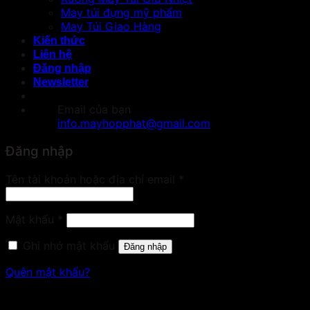
May túi đựng mỹ phẩm
May Túi Giao Hàng
Kiến thức
Liên hệ
Đăng nhập
Newsletter
Email của bạn
info.mayhopphat@gmail.com
Đăng nhập
Bắt
Tên tài khoản hoặc địa chỉ email
*
buộc
Bắt
Mật khẩu
*
buộc
Ghi nhớ mật khẩu
Đăng nhập
Quên mật khẩu?