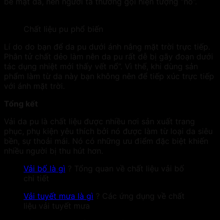
bề mặt da, nên người ta thường gọi hiện tượng “nổ”.
Chất liệu pu phổ biến
Lí do do bạn để da pu dưới ánh nắng mặt trời trực tiếp.
Phân tử chất dẻo làm nên da pu rất dễ bị gãy đoạn dưới
tác dụng nhiệt mới thấy vết nổ”. Vì thế, khi dùng sản
phẩm làm từ da này bạn không nên để tiếp xúc trực tiếp
với ánh mặt trời.
Tổng kết
Vải da pu là chất liệu được nhiều nơi sản xuất trang
phục, phụ kiện yêu thích bởi nó được làm từ loại da siêu
bền, sự thoải mái. Nó có những ưu điểm đặc biệt khiến
nhiều người bị thu hút hơn.
Vải bố là gì
? Tổng quan về chất liệu vải bố
chi tiết
Vải tuyết mưa là gì
? Các ứng dụng về chất
liệu vải tuyết mưa