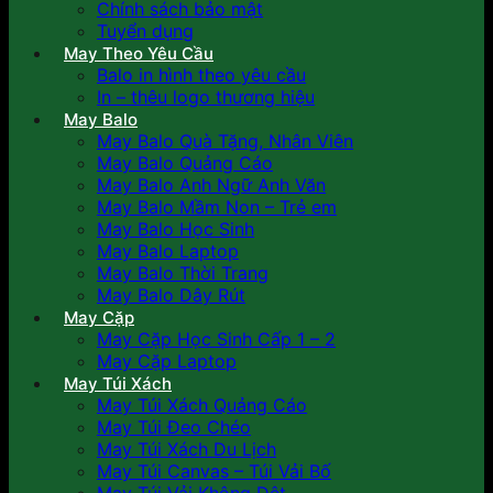
Chính sách bảo mật
Tuyển dụng
May Theo Yêu Cầu
Balo in hình theo yêu cầu
In – thêu logo thương hiệu
May Balo
May Balo Quà Tặng, Nhân Viên
May Balo Quảng Cáo
May Balo Anh Ngữ Anh Văn
May Balo Mầm Non – Trẻ em
May Balo Học Sinh
May Balo Laptop
May Balo Thời Trang
May Balo Dây Rút
May Cặp
May Cặp Học Sinh Cấp 1 – 2
May Cặp Laptop
May Túi Xách
May Túi Xách Quảng Cáo
May Túi Đeo Chéo
May Túi Xách Du Lịch
May Túi Canvas – Túi Vải Bố