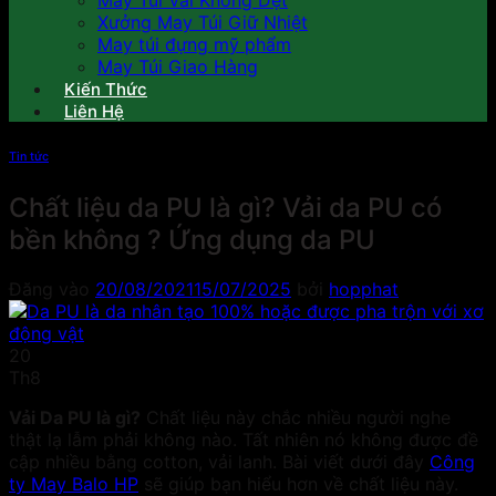
May Túi Vải Không Dệt
Xưởng May Túi Giữ Nhiệt
May túi đựng mỹ phẩm
May Túi Giao Hàng
Kiến Thức
Liên Hệ
Tin tức
Chất liệu da PU là gì? Vải da PU có
bền không ? Ứng dụng da PU
Đăng vào
20/08/2021
15/07/2025
bởi
hopphat
20
Th8
Vải Da PU là gì?
Chất liệu này chắc nhiều người nghe
thật lạ lẫm phải không nào. Tất nhiên nó không được đề
cập nhiều bằng cotton, vải lanh. Bài viết dưới đây
Công
ty May Balo HP
sẽ giúp bạn hiểu hơn về chất liệu này.