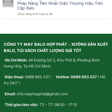
từ
Cặp
Pháp Nâng Tầm Nhận Diện Thương Hiệu Trên
Th7
những
Laptop
Cặp Balo
chiếc
Chuyên
ở
Chức năng bình luận bị tắt
túi
Nghiệp
Kỹ
xách
Thuật
handmade:
Dập
Tại
Nổi,
sao
Ép
giới
Kim
trẻ
CÔNG TY MAY BALO HỢP PHÁT - XƯỞNG SẢN XUẤT
Cấu
thà
Trúc
tự
BALO, TÚI XÁCH CHẤT LƯỢNG GIÁ TỐT
Bề
may/
Mặt:
đặt
Hồ Chí Minh:
46 Đường Số 3, Khu Phố 6, Phường Bình
Giải
may
Pháp
riêng
Hưng Hòa, Tp Hồ Chí Minh.
Nâng
chứ
Tầm
không
Điện thoại:
0988 693 337
-
Hotline:
0988 693 337
( Hỗ
Nhận
mua
Diện
sẵn?
trợ 24/7 )
Thương
Hiệu
Email:
info.mayhopphat@gmail.com
Trên
Cặp
Balo
Thời gian làm việc:
T2 - T7: 08:00 - 17:15