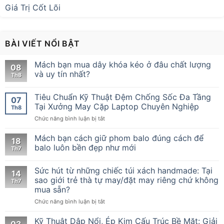
Giá Trị Cốt Lõi
BÀI VIẾT NỔI BẬT
Mách bạn mua dây khóa kéo ở đâu chất lượng
08
và uy tín nhất?
Th8
Tiêu Chuẩn Kỹ Thuật Đệm Chống Sốc Đa Tầng
07
Tại Xưởng May Cặp Laptop Chuyên Nghiệp
Th8
ở
Chức năng bình luận bị tắt
Tiêu
Chuẩn
Mách bạn cách giữ phom balo đúng cách để
18
Kỹ
balo luôn bền đẹp như mới
Th7
Thuật
Đệm
Sức hút từ những chiếc túi xách handmade: Tại
Chống
14
Sốc
sao giới trẻ thà tự may/đặt may riêng chứ không
Th7
Đa
mua sẵn?
Tầng
ở
Chức năng bình luận bị tắt
Tại
Sức
Xưởng
hút
Kỹ Thuật Dập Nổi, Ép Kim Cấu Trúc Bề Mặt: Giải
May
03