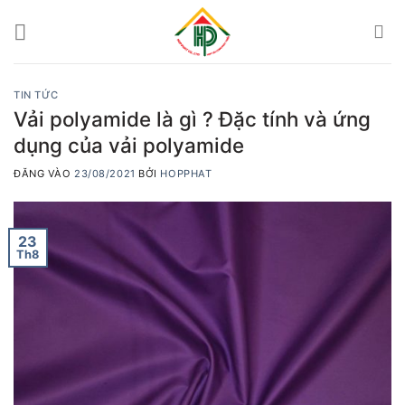
Bỏ
qua
nội
dung
TIN TỨC
Vải polyamide là gì ? Đặc tính và ứng
dụng của vải polyamide
ĐĂNG VÀO
23/08/2021
BỞI
HOPPHAT
23
Th8